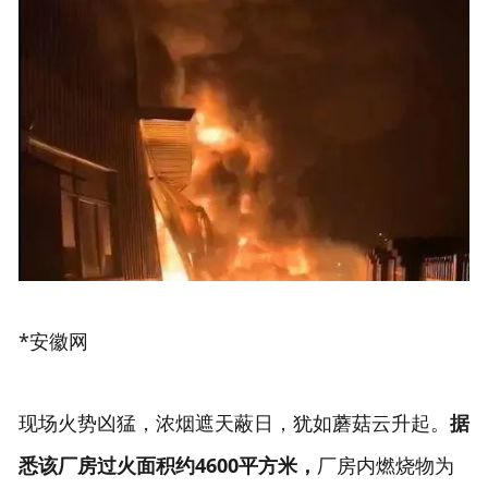
*安徽网
现场火势凶猛，浓烟遮天蔽日，犹如蘑菇云升起。
据
悉该厂房过火面积约4600平方米，
厂房内燃烧物为