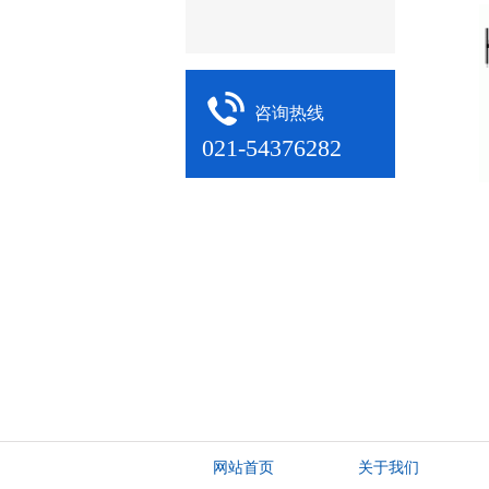
咨询热线
021-54376282
网站首页
关于我们