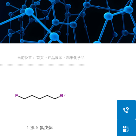
当前位置：
首页
>
产品展示
>
精细化学品
1-溴-5-氟戊烷